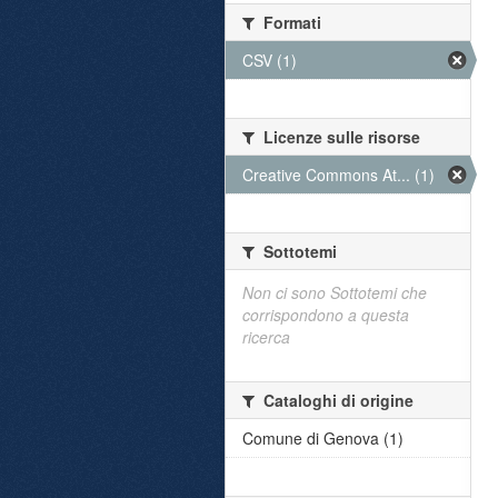
Formati
CSV (1)
Licenze sulle risorse
Creative Commons At... (1)
Sottotemi
Non ci sono Sottotemi che
corrispondono a questa
ricerca
Cataloghi di origine
Comune di Genova (1)