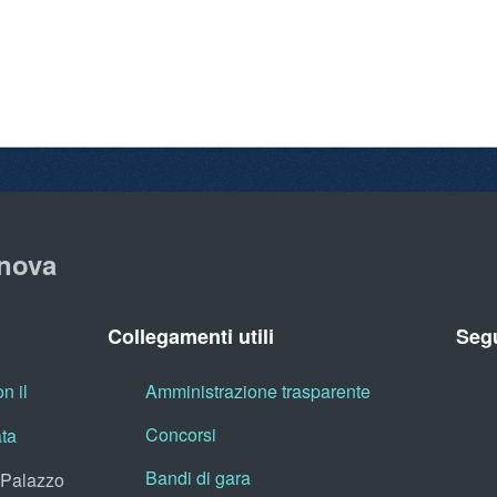
nova
Collegamenti utili
Segu
n il
Amministrazione trasparente
Concorsi
ata
Bandi di gara
, Palazzo