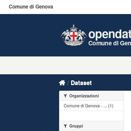
Comune di Genova
openda
Comune di Ge
Dataset
Organizzazioni
Comune di Genova - ... (1)
Gruppi