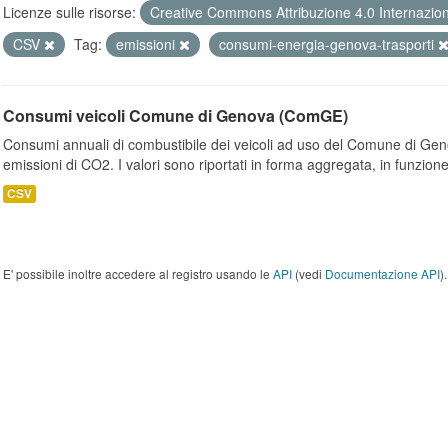
Licenze sulle risorse:
Creative Commons Attribuzione 4.0 Internazio
CSV
Tag:
emissioni
consumi-energia-genova-trasporti
Consumi veicoli Comune di Genova (ComGE)
Consumi annuali di combustibile dei veicoli ad uso del Comune di Geno
emissioni di CO2. I valori sono riportati in forma aggregata, in funzione
CSV
E' possibile inoltre accedere al registro usando le
API
(vedi
Documentazione API
).