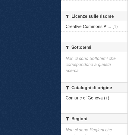
Licenze sulle risorse
Creative Commons At... (1)
Sottotemi
Non ci sono Sottotemi che
corrispondono a questa
ricerca
Cataloghi di origine
Comune di Genova (1)
Regioni
Non ci sono Regioni che