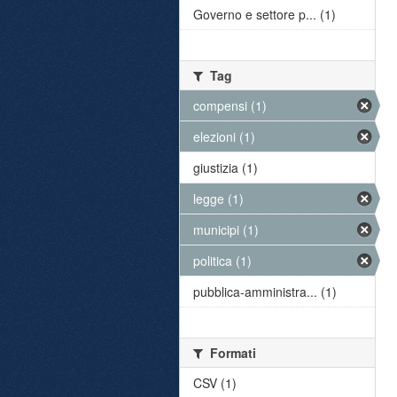
Governo e settore p... (1)
Tag
compensi (1)
elezioni (1)
giustizia (1)
legge (1)
municipi (1)
politica (1)
pubblica-amministra... (1)
Formati
CSV (1)