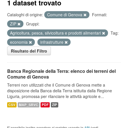
1 dataset trovato
Cataloghi di origine:
Comune di Genova
Formati:
ZIP
Gruppi:
Agricoltura, pesca, silvicoltura e prodotti alimentari
Tag:
economia
infrastrutture
Risultato del Filtro
Banca Regionale della Terra: elenco dei terreni del
Comune di Genova
Terreni non utilizzati che il Comune di Genova mette a
disposizione della Banca della Terra istituita dalla Regione
Liguria, promossa per rilanciare le attività agricole e...
CSV
MAP_SRVC
PDF
ZIP
E' possibile inoltre accedere al registro usando le
API
(vedi