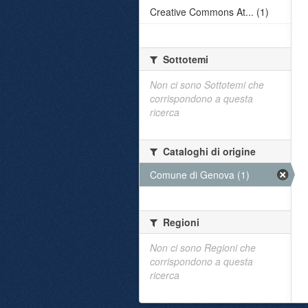
Creative Commons At... (1)
Sottotemi
Non ci sono Sottotemi che
corrispondono a questa
ricerca
Cataloghi di origine
Comune di Genova (1)
Regioni
Non ci sono Regioni che
corrispondono a questa
ricerca