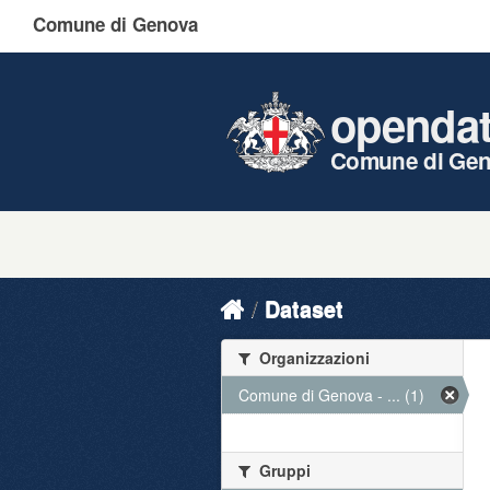
Comune di Genova
openda
Comune di Ge
Dataset
Organizzazioni
Comune di Genova - ... (1)
Gruppi