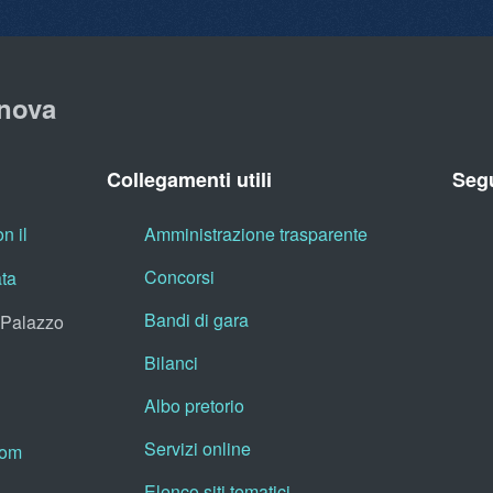
nova
Collegamenti utili
Segu
n il
Amministrazione trasparente
Concorsi
ata
Bandi di gara
, Palazzo
Bilanci
Albo pretorio
Servizi online
oom
Elenco siti tematici