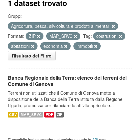
1 dataset trovato
Gruppi:
Agricoltura, pesca, silvicoltura e prodotti alimentari
Formati:
ZIP
MAP_SRVC
Tag:
costruzioni
abitazioni
economia
immobili
Risultato del Filtro
Banca Regionale della Terra: elenco dei terreni del
Comune di Genova
Terreni non utilizzati che il Comune di Genova mette a
disposizione della Banca della Terra istituita dalla Regione
Liguria, promossa per rilanciare le attività agricole e...
CSV
MAP_SRVC
PDF
ZIP
E' possibile inoltre accedere al registro usando le
API
(vedi