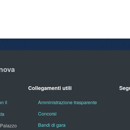
nova
Collegamenti utili
Segu
n il
Amministrazione trasparente
Concorsi
ata
Bandi di gara
, Palazzo