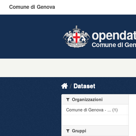
Comune di Genova
openda
Comune di Ge
Dataset
Organizzazioni
Comune di Genova - ... (1)
Gruppi