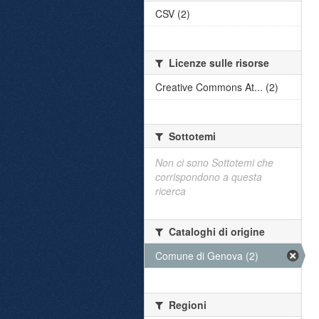
CSV (2)
Licenze sulle risorse
Creative Commons At... (2)
Sottotemi
Non ci sono Sottotemi che
corrispondono a questa
ricerca
Cataloghi di origine
Comune di Genova (2)
Regioni