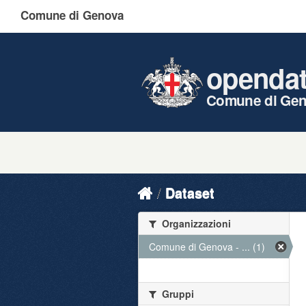
Comune di Genova
openda
Comune di Ge
Dataset
Organizzazioni
Comune di Genova - ... (1)
Gruppi