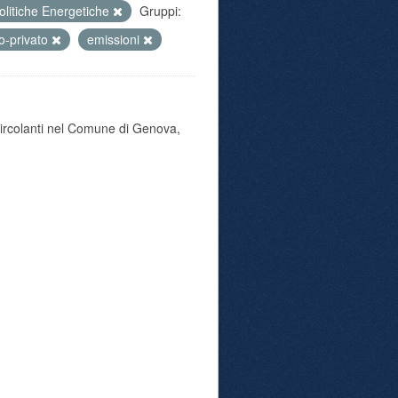
olitiche Energetiche
Gruppi:
to-privato
emissioni
 circolanti nel Comune di Genova,