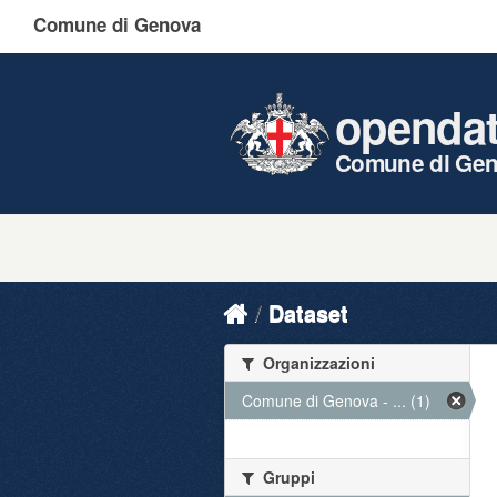
Comune di Genova
openda
Comune di Ge
Dataset
Organizzazioni
Comune di Genova - ... (1)
Gruppi