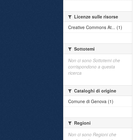
Licenze sulle risorse
Creative Commons At... (1)
Sottotemi
Non ci sono Sottotemi che
corrispondono a questa
ricerca
Cataloghi di origine
Comune di Genova (1)
Regioni
Non ci sono Regioni che