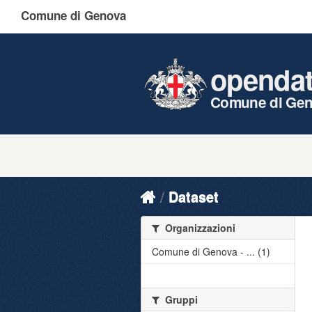
Comune di Genova
openda
Comune di Ge
Dataset
Organizzazioni
Comune di Genova - ... (1)
Gruppi