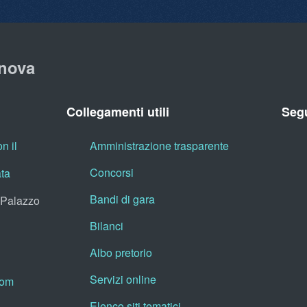
nova
Collegamenti utili
Segu
n il
Amministrazione trasparente
Concorsi
ata
Bandi di gara
, Palazzo
Bilanci
Albo pretorio
Servizi online
oom
Elenco siti tematici