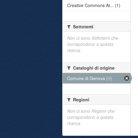
Creative Commons At... (1)
Sottotemi
Non ci sono Sottotemi che
corrispondono a questa
ricerca
Cataloghi di origine
Comune di Genova (1)
Regioni
Non ci sono Regioni che
corrispondono a questa
ricerca