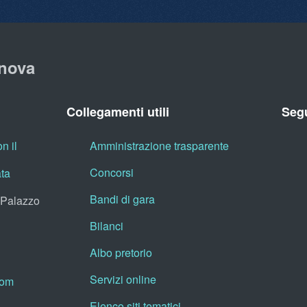
nova
Collegamenti utili
Segu
n il
Amministrazione trasparente
Concorsi
ata
Bandi di gara
, Palazzo
Bilanci
Albo pretorio
Servizi online
oom
Elenco siti tematici