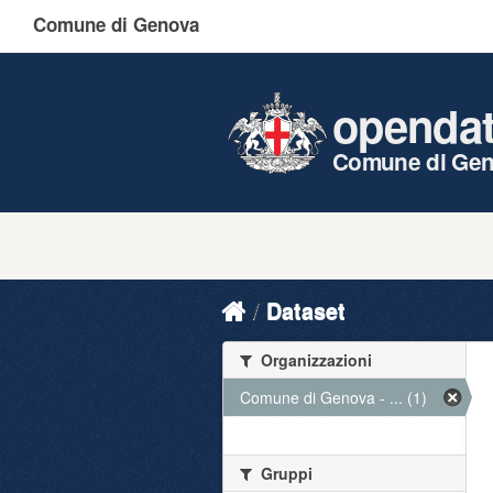
Comune di Genova
openda
Comune di Ge
Dataset
Organizzazioni
Comune di Genova - ... (1)
Gruppi