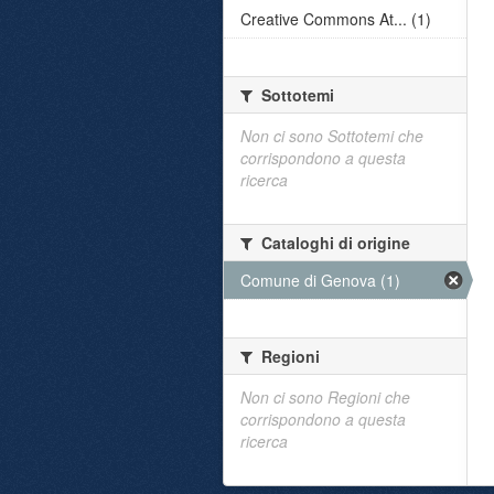
Creative Commons At... (1)
Sottotemi
Non ci sono Sottotemi che
corrispondono a questa
ricerca
Cataloghi di origine
Comune di Genova (1)
Regioni
Non ci sono Regioni che
corrispondono a questa
ricerca