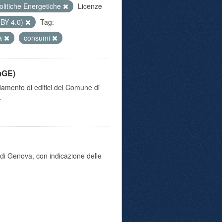
olitiche Energetiche
Licenze
 BY 4.0)
Tag:
va
consumi
mGE)
damento di edifici del Comune di
.
di Genova, con indicazione delle