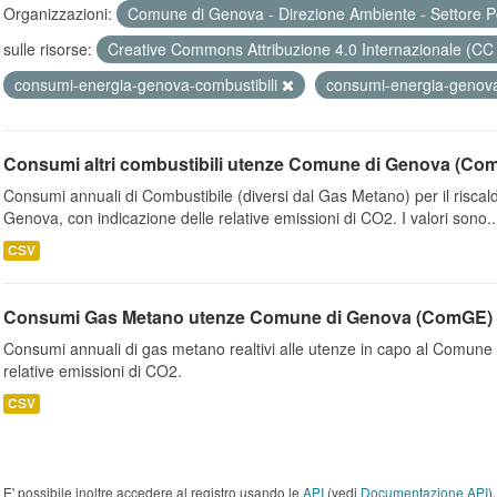
Organizzazioni:
Comune di Genova - Direzione Ambiente - Settore P
sulle risorse:
Creative Commons Attribuzione 4.0 Internazionale (CC
consumi-energia-genova-combustibili
consumi-energia-geno
Consumi altri combustibili utenze Comune di Genova (Co
Consumi annuali di Combustibile (diversi dal Gas Metano) per il riscal
Genova, con indicazione delle relative emissioni di CO2. I valori sono..
CSV
Consumi Gas Metano utenze Comune di Genova (ComGE)
Consumi annuali di gas metano realtivi alle utenze in capo al Comune 
relative emissioni di CO2.
CSV
E' possibile inoltre accedere al registro usando le
API
(vedi
Documentazione API
).