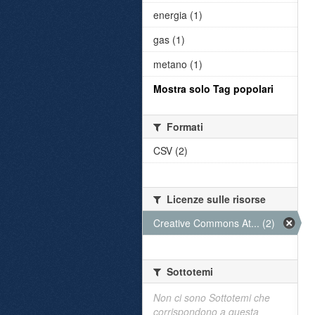
energia (1)
gas (1)
metano (1)
Mostra solo Tag popolari
Formati
CSV (2)
Licenze sulle risorse
Creative Commons At... (2)
Sottotemi
Non ci sono Sottotemi che
corrispondono a questa