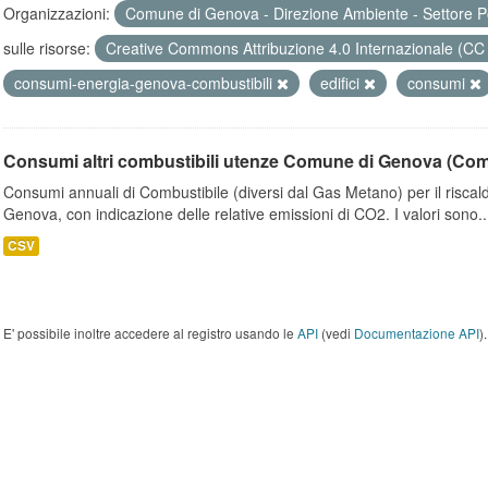
Organizzazioni:
Comune di Genova - Direzione Ambiente - Settore P
sulle risorse:
Creative Commons Attribuzione 4.0 Internazionale (CC
consumi-energia-genova-combustibili
edifici
consumi
Consumi altri combustibili utenze Comune di Genova (Co
Consumi annuali di Combustibile (diversi dal Gas Metano) per il riscal
Genova, con indicazione delle relative emissioni di CO2. I valori sono..
CSV
E' possibile inoltre accedere al registro usando le
API
(vedi
Documentazione API
).