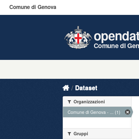
Comune di Genova
openda
Comune di Ge
Dataset
Organizzazioni
Comune di Genova - ... (1)
Gruppi