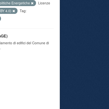
olitiche Energetiche
Licenze
 BY 4.0)
Tag:
mGE)
damento di edifici del Comune di
.