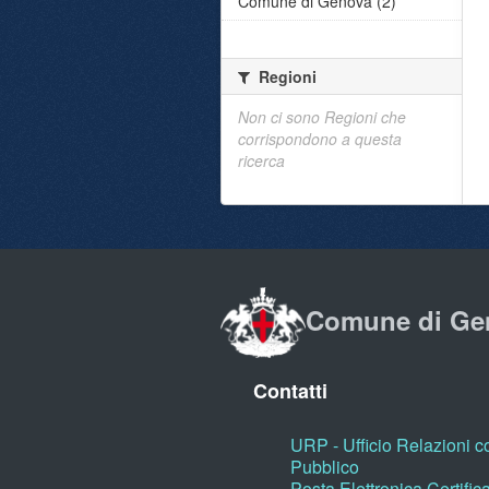
Comune di Genova (2)
Regioni
Non ci sono Regioni che
corrispondono a questa
ricerca
Comune di Ge
Contatti
URP - Ufficio Relazioni co
Pubblico
Posta Elettronica Certific