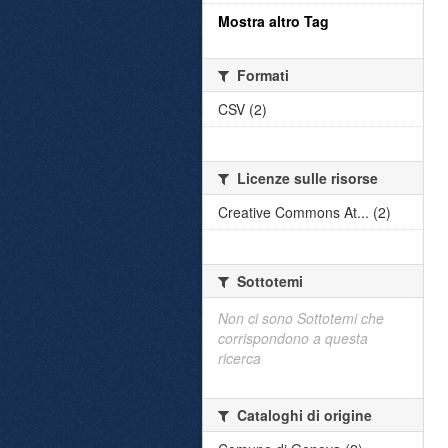
Mostra altro Tag
Formati
CSV (2)
Licenze sulle risorse
Creative Commons At... (2)
Sottotemi
Non ci sono Sottotemi che
corrispondono a questa
ricerca
Cataloghi di origine