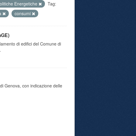
olitiche Energetiche
Tag:
va
consumi
mGE)
damento di edifici del Comune di
.
di Genova, con indicazione delle