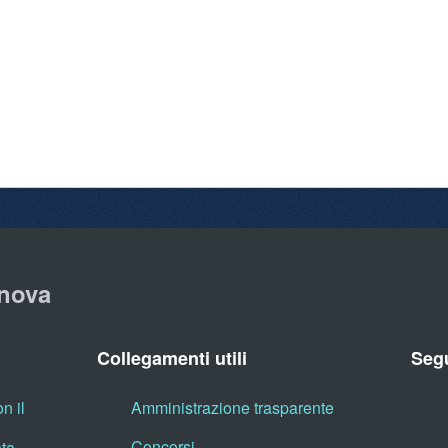
nova
Collegamenti utili
Segu
n il
Amministrazione trasparente
Concorsi
ata