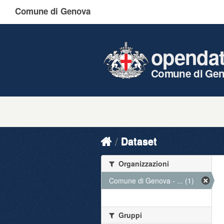
Comune di Genova
openda
Comune di Ge
Dataset
Organizzazioni
Comune di Genova - ... (1)
Gruppi