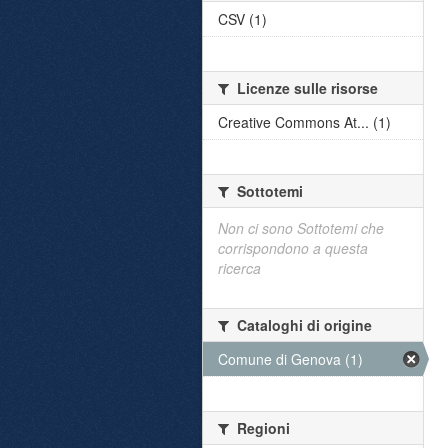
CSV (1)
Licenze sulle risorse
Creative Commons At... (1)
Sottotemi
Non ci sono Sottotemi che
corrispondono a questa
ricerca
Cataloghi di origine
Comune di Genova (1)
Regioni