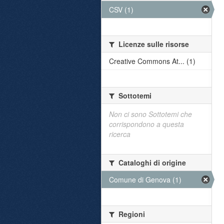
CSV (1)
Licenze sulle risorse
Creative Commons At... (1)
Sottotemi
Non ci sono Sottotemi che
corrispondono a questa
ricerca
Cataloghi di origine
Comune di Genova (1)
Regioni