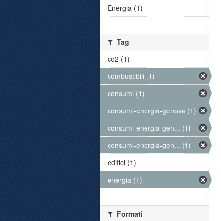
Energia (1)
Tag
co2 (1)
combustibili (1)
consumi (1)
consumi-energia-genova (1)
consumi-energia-gen... (1)
consumi-energia-gen... (1)
edifici (1)
energia (1)
Formati