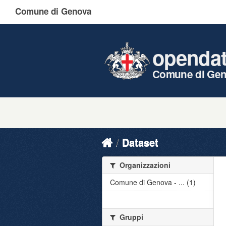
Comune di Genova
openda
Comune di Ge
Dataset
Organizzazioni
Comune di Genova - ... (1)
Gruppi