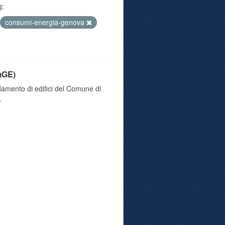
g:
consumi-energia-genova
mGE)
damento di edifici del Comune di
.