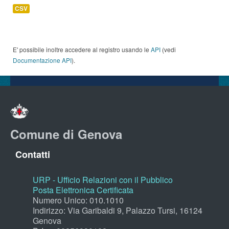
CSV
E' possibile inoltre accedere al registro usando le
API
(vedi
Documentazione API
).
Comune di Genova
Contatti
URP - Ufficio Relazioni con il Pubblico
Posta Elettronica Certificata
Numero Unico: 010.1010
Indirizzo: Via Garibaldi 9, Palazzo Tursi, 16124
Genova