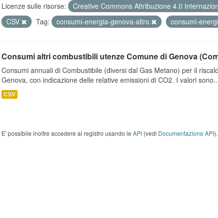
Licenze sulle risorse:
Creative Commons Attribuzione 4.0 Internazio
CSV
Tag:
consumi-energia-genova-altro
consumi-energi
Consumi altri combustibili utenze Comune di Genova (Co
Consumi annuali di Combustibile (diversi dal Gas Metano) per il riscal
Genova, con indicazione delle relative emissioni di CO2. I valori sono..
CSV
E' possibile inoltre accedere al registro usando le
API
(vedi
Documentazione API
).