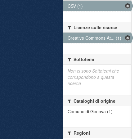
CSV (1)
Licenze sulle risorse
Creative Commons At... (1)
Sottotemi
Non ci sono Sottotemi che
corrispondono a questa
ricerca
Cataloghi di origine
Comune di Genova (1)
Regioni