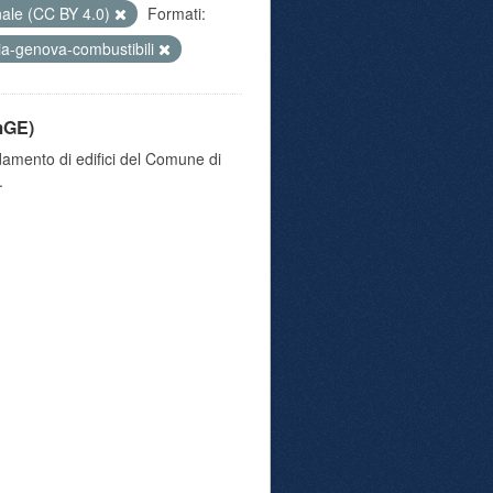
nale (CC BY 4.0)
Formati:
a-genova-combustibili
mGE)
damento di edifici del Comune di
.