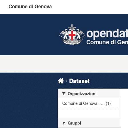
Comune di Genova
openda
Comune di Ge
Dataset
Organizzazioni
Comune di Genova - ... (1)
Gruppi