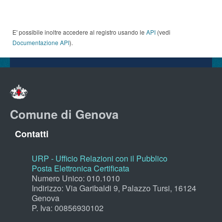
E' possibile inoltre accedere al registro usando le
API
(vedi
Documentazione API
).
Comune di Genova
Contatti
URP - Ufficio Relazioni con il Pubblico
Posta Elettronica Certificata
Numero Unico: 010.1010
Indirizzo: Via Garibaldi 9, Palazzo Tursi, 16124
Genova
P. Iva: 00856930102