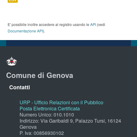
E' possibile inoltre accedere al registro usando le
API
(vedi
Documentazione API
).
Comune di Genova
Contatti
URP - Ufficio Relazioni con il Pubblico
Posta Elettronica Certificata
Numero Unico: 010.1010
Indirizzo: Via Garibaldi 9, Palazzo Tursi, 16124
Genova
P. Iva: 00856930102