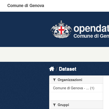
Comune di Genova
openda
Comune di Ge
Dataset
Organizzazioni
Comune di Genova - ... (1)
Gruppi