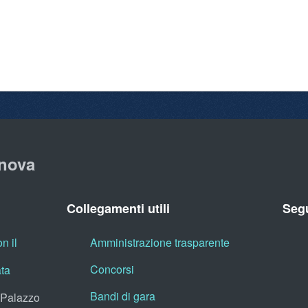
nova
Collegamenti utili
Segu
n il
Amministrazione trasparente
Concorsi
ata
Bandi di gara
, Palazzo