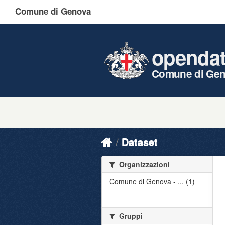
Comune di Genova
openda
Comune di Ge
Dataset
Organizzazioni
Comune di Genova - ... (1)
Gruppi