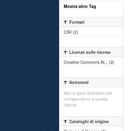
Mostra altro Tag
Formati
CSV (2)
Licenze sulle risorse
Creative Commons At... (2)
Sottotemi
Non ci sono Sottotemi che
corrispondono a questa
ricerca
Cataloghi di origine