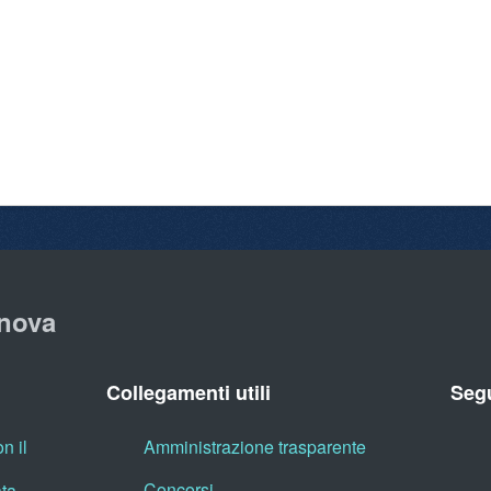
nova
Collegamenti utili
Segu
n il
Amministrazione trasparente
Concorsi
ata