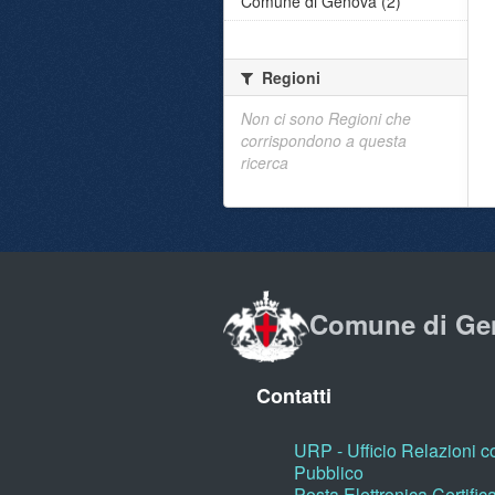
Comune di Genova (2)
Regioni
Non ci sono Regioni che
corrispondono a questa
ricerca
Comune di Ge
Contatti
URP - Ufficio Relazioni co
Pubblico
Posta Elettronica Certific