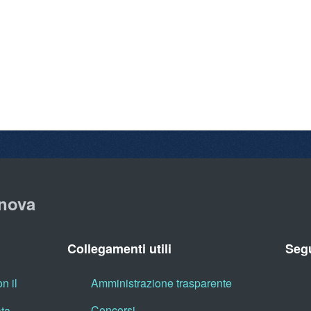
nova
Collegamenti utili
Segu
n il
Amministrazione trasparente
Concorsi
ata