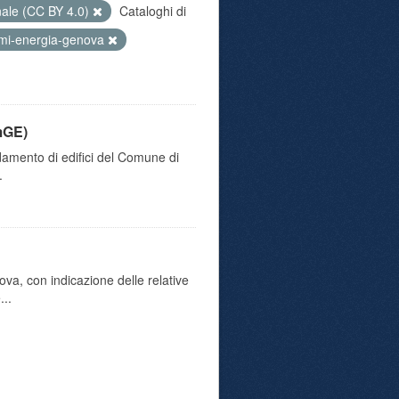
nale (CC BY 4.0)
Cataloghi di
mi-energia-genova
mGE)
damento di edifici del Comune di
.
va, con indicazione delle relative
...