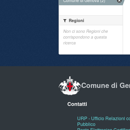
Comune di Genova (2)
Regioni
Non ci sono Regioni che
corrispondono a questa
ricerca
Comune di Ge
Contatti
URP - Ufficio Relazioni co
Pubblico
Posta Elettronica Certific