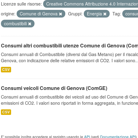
Licenze sulle risorse:
Creative Commons Attribuzione 4.0 Internazio
origine:
Comune di Genova
Gruppi:
Energia
Tag:
consu
combustibili
Consumi altri combustibili utenze Comune di Genova (Co
Consumi annuali di Combustibile (diversi dal Gas Metano) per il riscal
Genova, con indicazione delle relative emissioni di CO2. I valori sono..
CSV
Consumi veicoli Comune di Genova (ComGE)
Consumi annuali di combustibile dei veicoli ad uso del Comune di Geno
emissioni di CO2. I valori sono riportati in forma aggregata, in funzione
CSV
E' possibile inoltre accedere al registro usando le
API
(vedi
Documentazione API
).