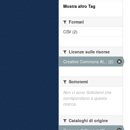
Mostra altro Tag
Formati
CSV (2)
Licenze sulle risorse
Creative Commons At... (2)
Sottotemi
Non ci sono Sottotemi che
corrispondono a questa
ricerca
Cataloghi di origine