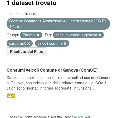
1 dataset trovato
Licenze sulle risorse:
Creative Commons Attribuzione 4.0 Internazionale (CC BY
4.0)
Gruppi:
Energia
Tag:
consumi-energia-genova
carburanti
veicoli-comune
Risultato del Filtro
Consumi veicoli Comune di Genova (ComGE)
Consumi annuali di combustibile dei veicoli ad uso del Comune
di Genova, con indicazione delle relative emissioni di CO2. I
valori sono riportati in forma aggregata, in funzione...
CSV
E' possibile inoltre accedere al registro usando le
API
(vedi