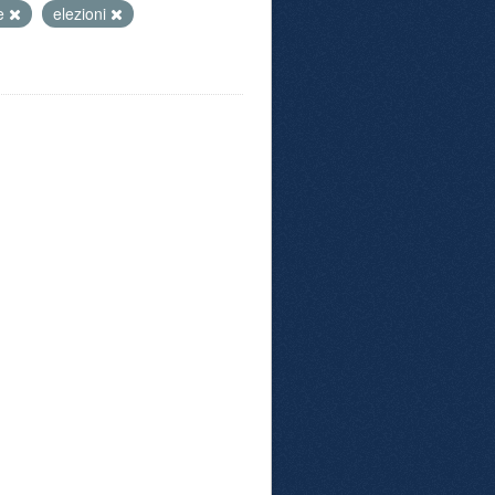
ge
elezioni