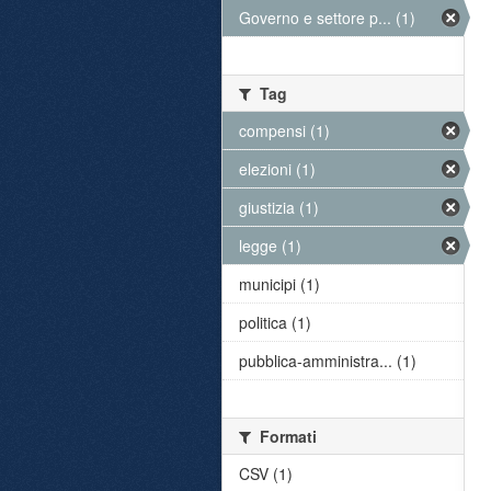
Governo e settore p... (1)
Tag
compensi (1)
elezioni (1)
giustizia (1)
legge (1)
municipi (1)
politica (1)
pubblica-amministra... (1)
Formati
CSV (1)