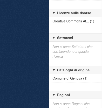
Licenze sulle risorse
Creative Commons At... (1)
Sottotemi
Non ci sono Sottotemi che
corrispondono a questa
ricerca
Cataloghi di origine
Comune di Genova (1)
Regioni
Non ci sono Regioni che