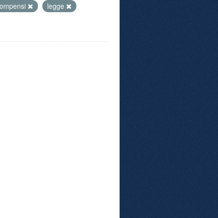
compensi
legge