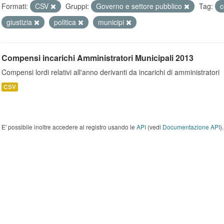
Formati:
CSV
Gruppi:
Governo e settore pubblico
Tag:
giustizia
politica
municipi
Compensi incarichi Amministratori Municipali 2013
Compensi lordi relativi all'anno derivanti da incarichi di amministratori
CSV
E' possibile inoltre accedere al registro usando le
API
(vedi
Documentazione API
).