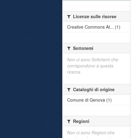
Licenze sulle risorse
Creative Commons At... (1)
Sottotemi
Non ci sono Sottotemi che
corrispondono a questa
ricerca
Cataloghi di origine
Comune di Genova (1)
Regioni
Non ci sono Regioni che