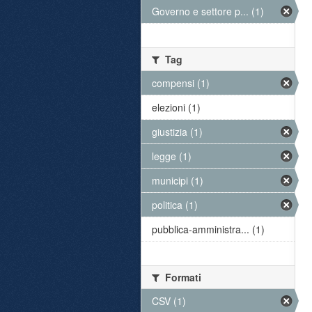
Governo e settore p... (1)
Tag
compensi (1)
elezioni (1)
giustizia (1)
legge (1)
municipi (1)
politica (1)
pubblica-amministra... (1)
Formati
CSV (1)