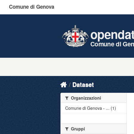
Comune di Genova
openda
Comune di Ge
Dataset
Organizzazioni
Comune di Genova - ... (1)
Gruppi