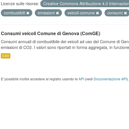
Licenze sulle risorse:
Creative Commons Attribuzione 4.0 Internazio
combustibili
emissioni
veicoli-comune
consumi
Consumi veicoli Comune di Genova (ComGE)
Consumi annuali di combustibile dei veicoli ad uso del Comune di Geno
emissioni di CO2. I valori sono riportati in forma aggregata, in funzione
CSV
E' possibile inoltre accedere al registro usando le
API
(vedi
Documentazione API
).