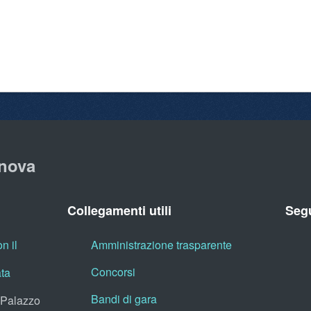
nova
Collegamenti utili
Segu
n il
Amministrazione trasparente
Concorsi
ata
Bandi di gara
, Palazzo