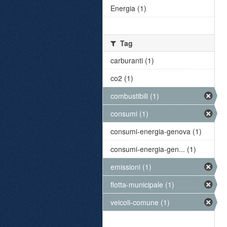
Energia (1)
Tag
carburanti (1)
co2 (1)
combustibili (1)
consumi (1)
consumi-energia-genova (1)
consumi-energia-gen... (1)
emissioni (1)
flotta-municipale (1)
veicoli-comune (1)