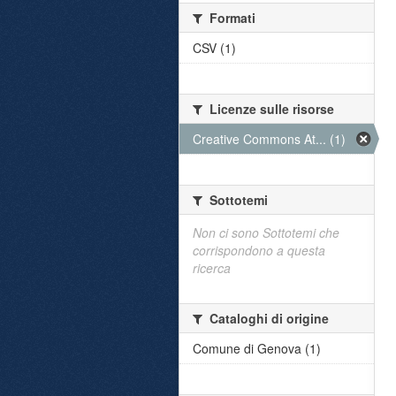
Formati
CSV (1)
Licenze sulle risorse
Creative Commons At... (1)
Sottotemi
Non ci sono Sottotemi che
corrispondono a questa
ricerca
Cataloghi di origine
Comune di Genova (1)