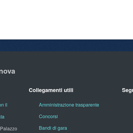
nova
Collegamenti utili
Segu
n il
Amministrazione trasparente
Concorsi
ata
Bandi di gara
, Palazzo