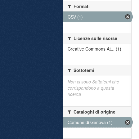
Formati
CSV (1)
Licenze sulle risorse
Creative Commons At... (1)
Sottotemi
Non ci sono Sottotemi che
corrispondono a questa
ricerca
Cataloghi di origine
Comune di Genova (1)