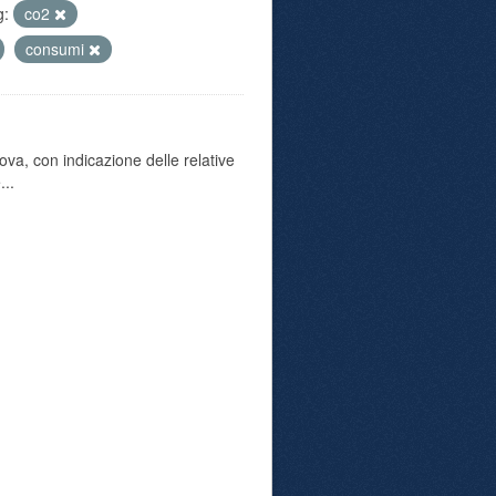
g:
co2
consumi
va, con indicazione delle relative
...