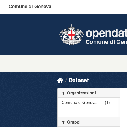
Comune di Genova
openda
Comune di Ge
Dataset
Organizzazioni
Comune di Genova - ... (1)
Gruppi