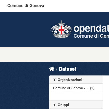
Comune di Genova
openda
Comune di Ge
Dataset
Organizzazioni
Comune di Genova - ... (1)
Gruppi