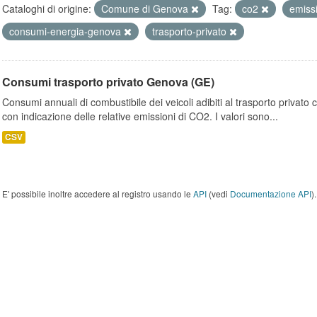
Cataloghi di origine:
Comune di Genova
Tag:
co2
emiss
consumi-energia-genova
trasporto-privato
Consumi trasporto privato Genova (GE)
Consumi annuali di combustibile dei veicoli adibiti al trasporto privato
con indicazione delle relative emissioni di CO2. I valori sono...
CSV
E' possibile inoltre accedere al registro usando le
API
(vedi
Documentazione API
).