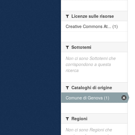
Licenze sulle risorse
Creative Commons At... (1)
Sottotemi
Non ci sono Sottotemi che
corrispondono a questa
ricerca
Cataloghi di origine
Comune di Genova (1)
Regioni
Non ci sono Regioni che