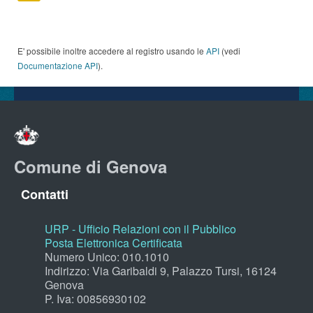
E' possibile inoltre accedere al registro usando le
API
(vedi
Documentazione API
).
Comune di Genova
Contatti
URP - Ufficio Relazioni con il Pubblico
Posta Elettronica Certificata
Numero Unico: 010.1010
Indirizzo: Via Garibaldi 9, Palazzo Tursi, 16124
Genova
P. Iva: 00856930102