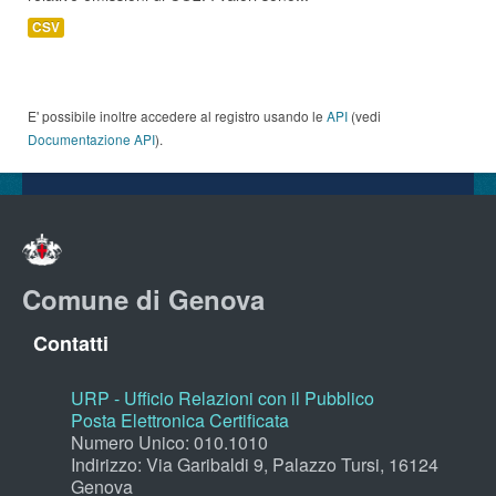
CSV
E' possibile inoltre accedere al registro usando le
API
(vedi
Documentazione API
).
Comune di Genova
Contatti
URP - Ufficio Relazioni con il Pubblico
Posta Elettronica Certificata
Numero Unico: 010.1010
Indirizzo: Via Garibaldi 9, Palazzo Tursi, 16124
Genova