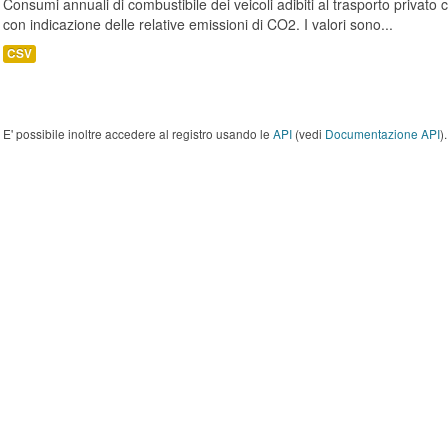
Consumi annuali di combustibile dei veicoli adibiti al trasporto privato
con indicazione delle relative emissioni di CO2. I valori sono...
CSV
E' possibile inoltre accedere al registro usando le
API
(vedi
Documentazione API
).