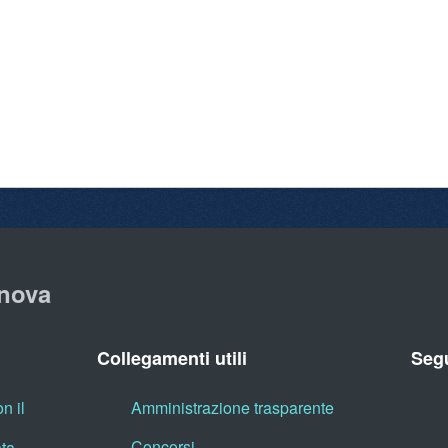
nova
Collegamenti utili
Segu
n il
Amministrazione trasparente
Concorsi
ata