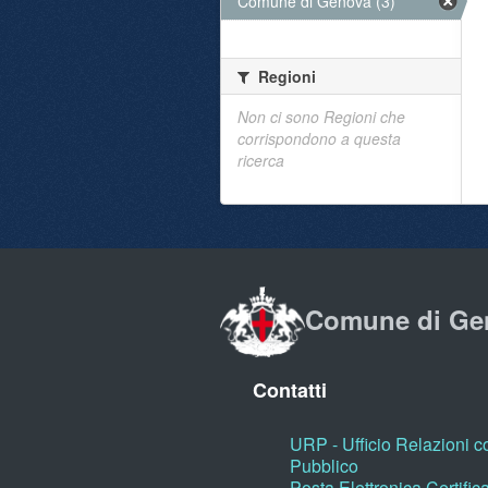
Comune di Genova (3)
Regioni
Non ci sono Regioni che
corrispondono a questa
ricerca
Comune di Ge
Contatti
URP - Ufficio Relazioni co
Pubblico
Posta Elettronica Certific