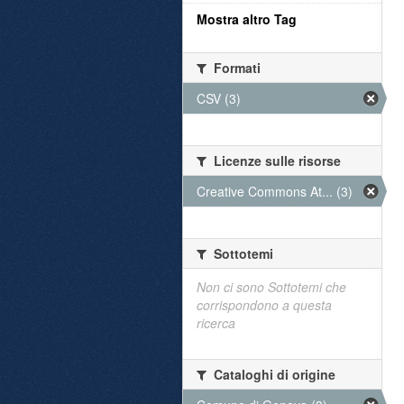
Mostra altro Tag
Formati
CSV (3)
Licenze sulle risorse
Creative Commons At... (3)
Sottotemi
Non ci sono Sottotemi che
corrispondono a questa
ricerca
Cataloghi di origine