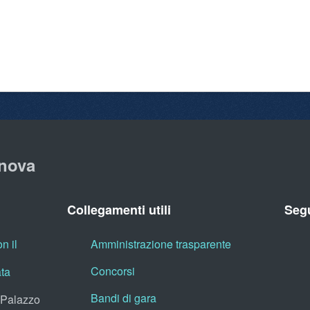
nova
Collegamenti utili
Segu
n il
Amministrazione trasparente
Concorsi
ata
Bandi di gara
, Palazzo