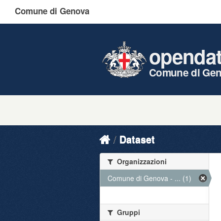
Comune di Genova
openda
Comune di Ge
Dataset
Organizzazioni
Comune di Genova - ... (1)
Gruppi