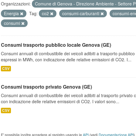
Organizzazioni:
Comune di Genova - Direzione Ambiente - Settore P
Energia
Tag:
co2
consumi-carburanti
consumi-ene
consumi
Consumi trasporto pubblico locale Genova (GE)
Consumi annuali di combustibile dei veicoli adibiti a trasporto pubblic
espressi in MWh, con indicazione delle relative emissioni di CO2. I...
CSV
Consumi trasporto privato Genova (GE)
Consumi annuali di combustibile dei veicoli adibiti al trasporto privato
con indicazione delle relative emissioni di CO2. I valori sono...
CSV
E' possibile inoltre accedere al registro usando le
API
(vedi
Documentazione API
).