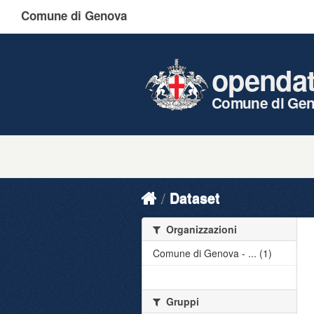
Comune di Genova
openda
Comune di Ge
Dataset
Organizzazioni
Comune di Genova - ... (1)
Gruppi