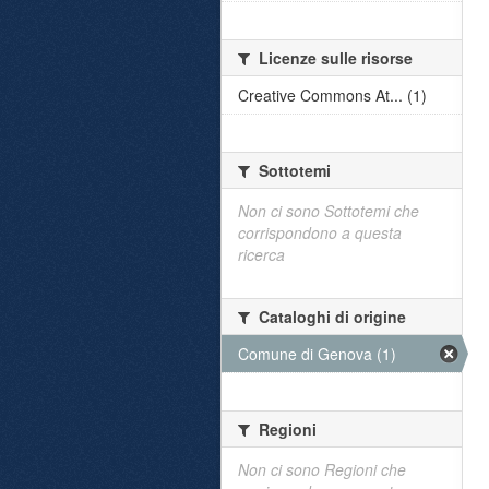
Licenze sulle risorse
Creative Commons At... (1)
Sottotemi
Non ci sono Sottotemi che
corrispondono a questa
ricerca
Cataloghi di origine
Comune di Genova (1)
Regioni
Non ci sono Regioni che