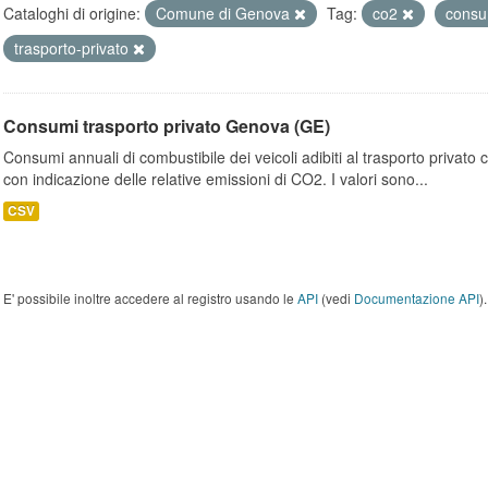
Cataloghi di origine:
Comune di Genova
Tag:
co2
cons
trasporto-privato
Consumi trasporto privato Genova (GE)
Consumi annuali di combustibile dei veicoli adibiti al trasporto privato
con indicazione delle relative emissioni di CO2. I valori sono...
CSV
E' possibile inoltre accedere al registro usando le
API
(vedi
Documentazione API
).