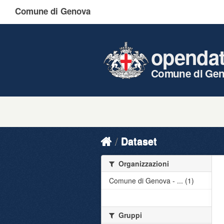
Comune di Genova
openda
Comune di Ge
Dataset
Organizzazioni
Comune di Genova - ... (1)
Gruppi