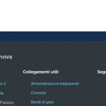
nova
Collegamenti utili
Segu
n il
Amministrazione trasparente
Concorsi
ata
Bandi di gara
, Palazzo