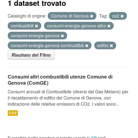
1 dataset trovato
Cataloghi di origine:
Comune di Genova
Tag:
co2
combustibili
consumi-energia-genova-altro
consumi-energia-genova
consumi-energia-genova-combustibili
edifici
Risultato del Filtro
Consumi altri combustibili utenze Comune di
Genova (ComGE)
Consumi annuali di Combustibile (diversi dal Gas Metano) per
il riscaldamento di edifici del Comune di Genova, con
indicazione delle relative emissioni di CO2. I valori sono...
CSV
E' possibile inoltre accedere al registro usando le
API
(vedi