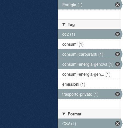
Energia (1)
Tag
co2 (1)
consumi (1)
consumi-carburanti (1)
consumi-energia-genova (1)
consumi-energia-gen... (1)
emissioni (1)
trasporto-privato (1)
Formati
CSV (1)