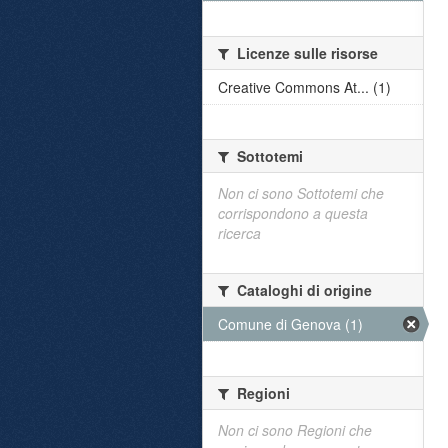
Licenze sulle risorse
Creative Commons At... (1)
Sottotemi
Non ci sono Sottotemi che
corrispondono a questa
ricerca
Cataloghi di origine
Comune di Genova (1)
Regioni
Non ci sono Regioni che