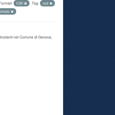
Formati:
CSV
Tag:
co2
privato
 circolanti nel Comune di Genova,