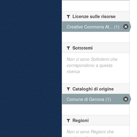
Licenze sulle risorse
Creative Commons At... (1)
Sottotemi
Non ci sono Sottotemi che
corrispondono a questa
ricerca
Cataloghi di origine
Comune di Genova (1)
Regioni
Non ci sono Regioni che