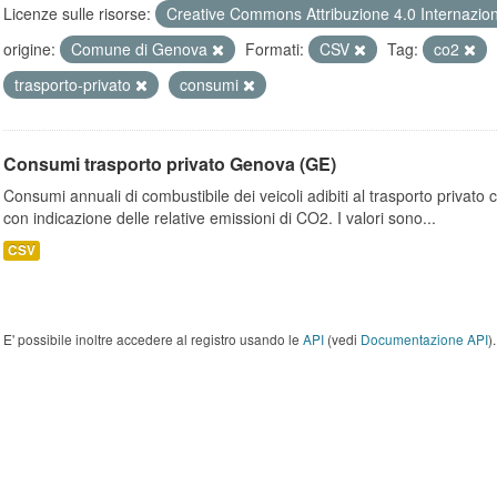
Licenze sulle risorse:
Creative Commons Attribuzione 4.0 Internazio
origine:
Comune di Genova
Formati:
CSV
Tag:
co2
trasporto-privato
consumi
Consumi trasporto privato Genova (GE)
Consumi annuali di combustibile dei veicoli adibiti al trasporto privato
con indicazione delle relative emissioni di CO2. I valori sono...
CSV
E' possibile inoltre accedere al registro usando le
API
(vedi
Documentazione API
).