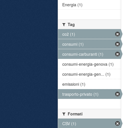
Energia (1)
Tag
co2 (1)
consumi (1)
consumi-carburanti (1)
consumi-energia-genova (1)
consumi-energia-gen... (1)
emissioni (1)
trasporto-privato (1)
Formati
CSV (1)