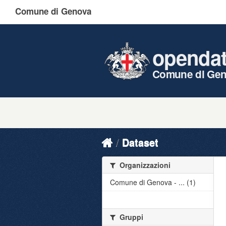
Comune di Genova
openda
Comune di Ge
Dataset
Organizzazioni
Comune di Genova - ... (1)
Gruppi