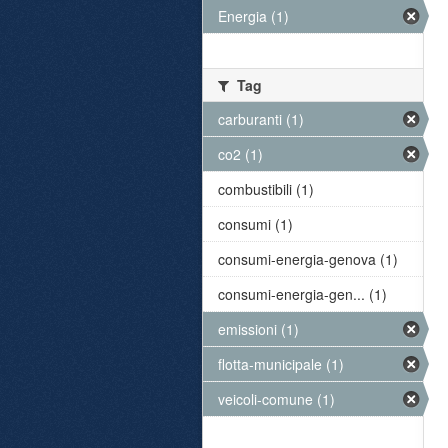
Energia (1)
Tag
carburanti (1)
co2 (1)
combustibili (1)
consumi (1)
consumi-energia-genova (1)
consumi-energia-gen... (1)
emissioni (1)
flotta-municipale (1)
veicoli-comune (1)