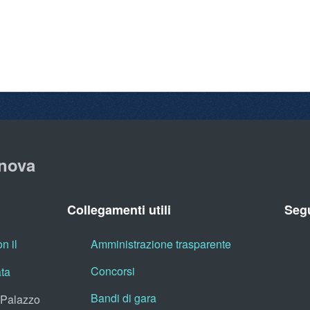
nova
Collegamenti utili
Segu
n il
Amministrazione trasparente
Concorsi
ata
Bandi di gara
, Palazzo