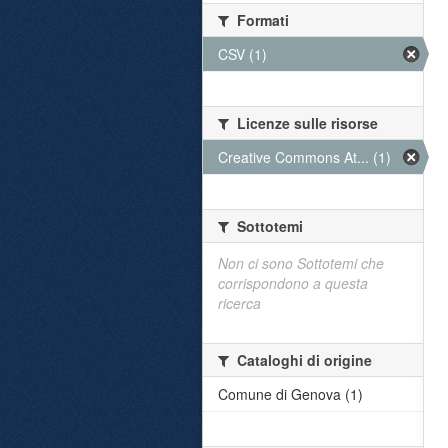
Formati
CSV (1)
Licenze sulle risorse
Creative Commons At... (1)
Sottotemi
Non ci sono Sottotemi che
corrispondono a questa
ricerca
Cataloghi di origine
Comune di Genova (1)