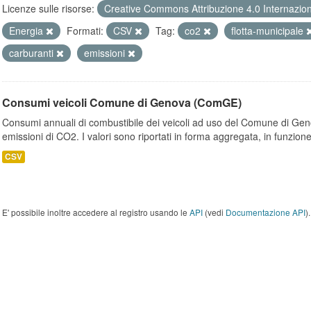
Licenze sulle risorse:
Creative Commons Attribuzione 4.0 Internazio
Energia
Formati:
CSV
Tag:
co2
flotta-municipale
carburanti
emissioni
Consumi veicoli Comune di Genova (ComGE)
Consumi annuali di combustibile dei veicoli ad uso del Comune di Geno
emissioni di CO2. I valori sono riportati in forma aggregata, in funzione
CSV
E' possibile inoltre accedere al registro usando le
API
(vedi
Documentazione API
).