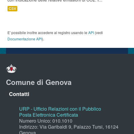
CSV
E' possibile inoltre accedere al registro usando le
API
(vedi
Documentazione API
).
Comune di Genova
Contatti
URP - Ufficio Relazioni con il Pubblico
Posta Elettronica Certificata
Numero Unico: 010.1010
Indirizzo: Via Garibaldi 9, Palazzo Tursi, 16124
Genova