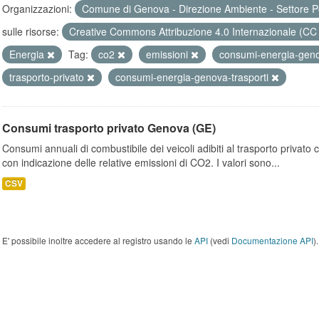
Organizzazioni:
Comune di Genova - Direzione Ambiente - Settore P
sulle risorse:
Creative Commons Attribuzione 4.0 Internazionale (CC
Energia
Tag:
co2
emissioni
consumi-energia-gen
trasporto-privato
consumi-energia-genova-trasporti
Consumi trasporto privato Genova (GE)
Consumi annuali di combustibile dei veicoli adibiti al trasporto privato
con indicazione delle relative emissioni di CO2. I valori sono...
CSV
E' possibile inoltre accedere al registro usando le
API
(vedi
Documentazione API
).