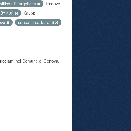
olitiche Energetiche
Licenze
 BY 4.0)
Gruppi:
ova
consumi-carburanti
 circolanti nel Comune di Genova,