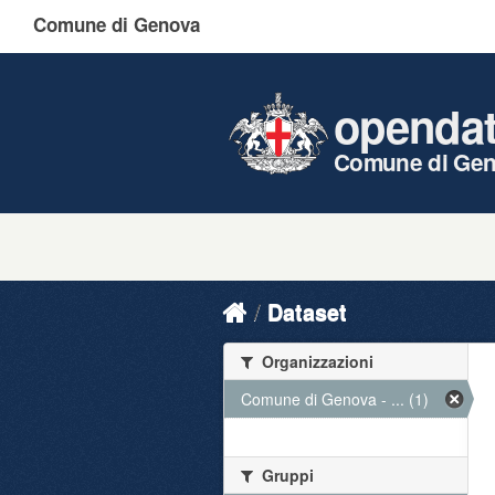
Comune di Genova
openda
Comune di Ge
Dataset
Organizzazioni
Comune di Genova - ... (1)
Gruppi