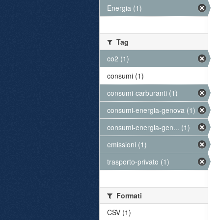
Energia (1)
Tag
co2 (1)
consumi (1)
consumi-carburanti (1)
consumi-energia-genova (1)
consumi-energia-gen... (1)
emissioni (1)
trasporto-privato (1)
Formati
CSV (1)