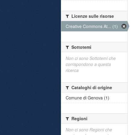
Licenze sulle risorse
Creative Commons At... (1)
Sottotemi
Non ci sono Sottotemi che
corrispondono a questa
ricerca
Cataloghi di origine
Comune di Genova (1)
Regioni
Non ci sono Regioni che