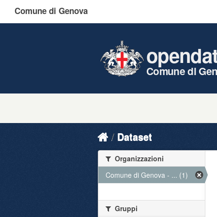
Comune di Genova
openda
Comune di Ge
Dataset
Organizzazioni
Comune di Genova - ... (1)
Gruppi