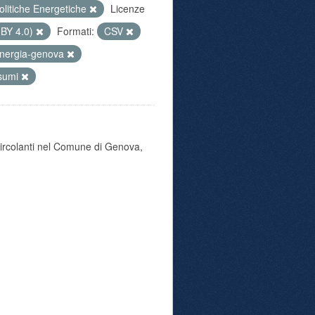
olitiche Energetiche
Licenze
 BY 4.0)
Formati:
CSV
nergia-genova
sumi
 circolanti nel Comune di Genova,