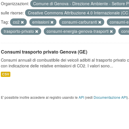
Organizzazioni:
Comune di Genova - Direzione Ambiente - Settore P
sulle risorse:
Creative Commons Attribuzione 4.0 Internazionale (CC
Tag:
co2
emissioni
consumi-carburanti
consumi-e
trasporto-privato
consumi-energia-genova-trasporti
con
Consumi trasporto privato Genova (GE)
Consumi annuali di combustibile dei veicoli adibiti al trasporto privato
con indicazione delle relative emissioni di CO2. I valori sono...
CSV
E' possibile inoltre accedere al registro usando le
API
(vedi
Documentazione API
).