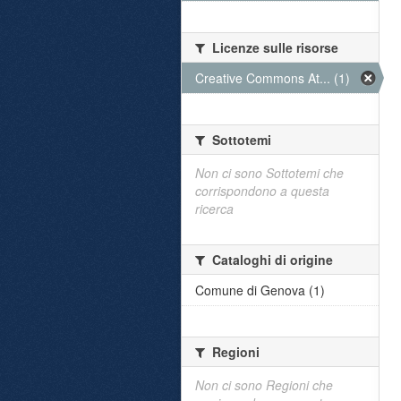
Licenze sulle risorse
Creative Commons At... (1)
Sottotemi
Non ci sono Sottotemi che
corrispondono a questa
ricerca
Cataloghi di origine
Comune di Genova (1)
Regioni
Non ci sono Regioni che