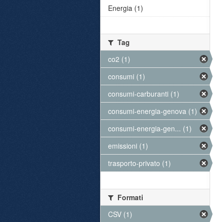
Energia (1)
Tag
co2 (1)
consumi (1)
consumi-carburanti (1)
consumi-energia-genova (1)
consumi-energia-gen... (1)
emissioni (1)
trasporto-privato (1)
Formati
CSV (1)