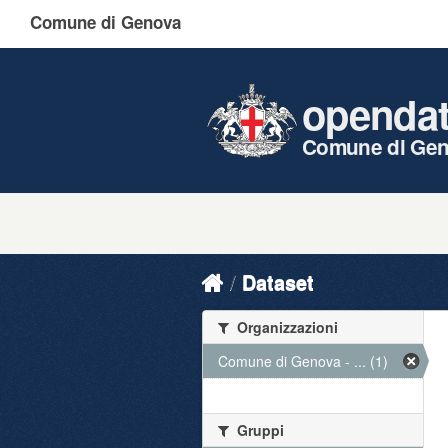
Comune di Genova
openda
Comune di Ge
Dataset
Organizzazioni
Comune di Genova - ... (1)
Gruppi