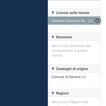
Licenze sulle risorse
Creative Commons At... (1)
Sottotemi
Non ci sono Sottotemi che
corrispondono a questa
ricerca
Cataloghi di origine
Comune di Genova (1)
Regioni
Non ci sono Regioni che