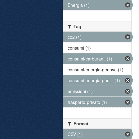
Energia (1)
Tag
co2 (1)
consumi (1)
consumi-carburanti (1)
consumi-energia-genova (1)
consumi-energia-gen... (1)
emissioni (1)
trasporto-privato (1)
Formati
CSV (1)