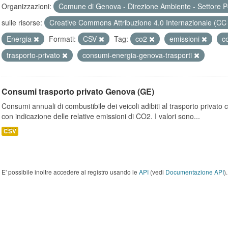
Organizzazioni:
Comune di Genova - Direzione Ambiente - Settore P
sulle risorse:
Creative Commons Attribuzione 4.0 Internazionale (CC
Energia
Formati:
CSV
Tag:
co2
emissioni
c
trasporto-privato
consumi-energia-genova-trasporti
Consumi trasporto privato Genova (GE)
Consumi annuali di combustibile dei veicoli adibiti al trasporto privato
con indicazione delle relative emissioni di CO2. I valori sono...
CSV
E' possibile inoltre accedere al registro usando le
API
(vedi
Documentazione API
).