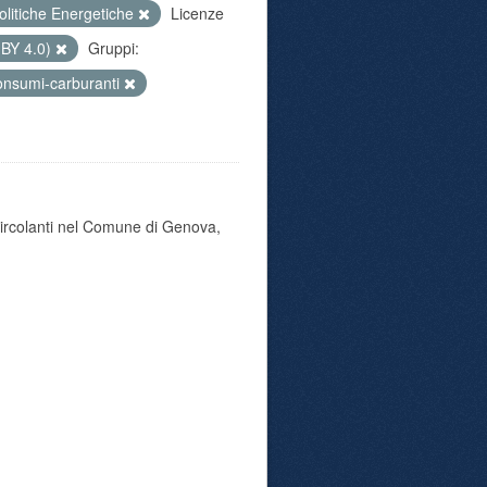
olitiche Energetiche
Licenze
 BY 4.0)
Gruppi:
onsumi-carburanti
 circolanti nel Comune di Genova,