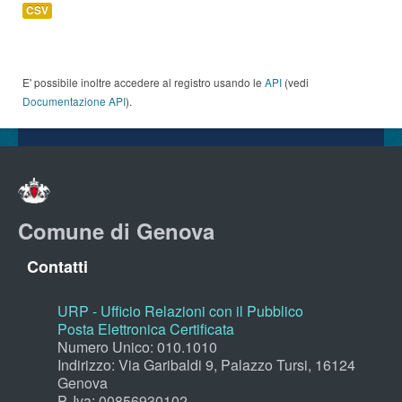
CSV
E' possibile inoltre accedere al registro usando le
API
(vedi
Documentazione API
).
Comune di Genova
Contatti
URP - Ufficio Relazioni con il Pubblico
Posta Elettronica Certificata
Numero Unico: 010.1010
Indirizzo: Via Garibaldi 9, Palazzo Tursi, 16124
Genova
P. Iva: 00856930102