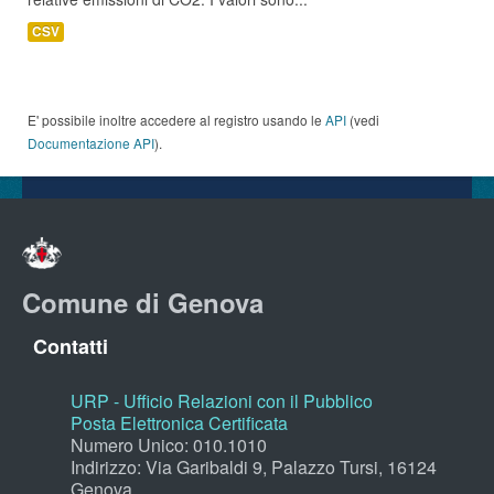
CSV
E' possibile inoltre accedere al registro usando le
API
(vedi
Documentazione API
).
Comune di Genova
Contatti
URP - Ufficio Relazioni con il Pubblico
Posta Elettronica Certificata
Numero Unico: 010.1010
Indirizzo: Via Garibaldi 9, Palazzo Tursi, 16124
Genova