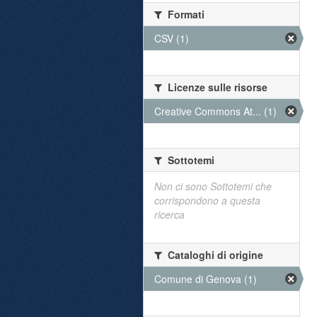
Formati
CSV (1)
Licenze sulle risorse
Creative Commons At... (1)
Sottotemi
Non ci sono Sottotemi che
corrispondono a questa
ricerca
Cataloghi di origine
Comune di Genova (1)