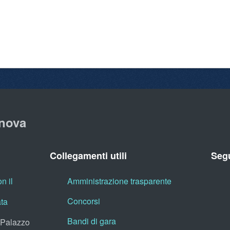
nova
Collegamenti utili
Segu
n il
Amministrazione trasparente
Concorsi
ata
Bandi di gara
, Palazzo