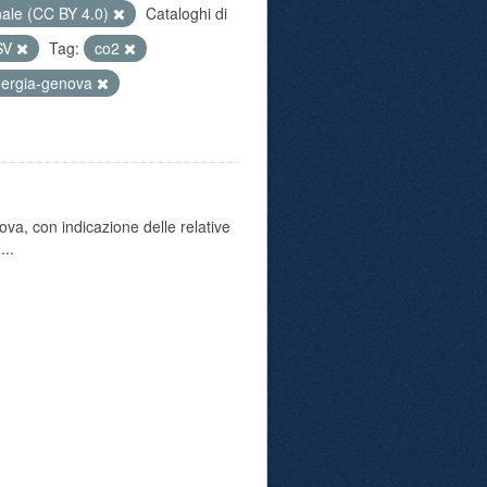
nale (CC BY 4.0)
Cataloghi di
SV
Tag:
co2
nergia-genova
va, con indicazione delle relative
...