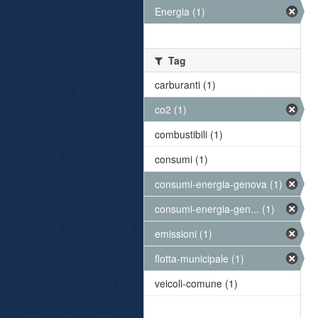
Energia (1)
Tag
carburanti (1)
co2 (1)
combustibili (1)
consumi (1)
consumi-energia-genova (1)
consumi-energia-gen... (1)
emissioni (1)
flotta-municipale (1)
veicoli-comune (1)