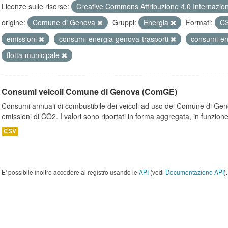
Licenze sulle risorse:
Creative Commons Attribuzione 4.0 Internazio
origine:
Comune di Genova
Gruppi:
Energia
Formati:
C
emissioni
consumi-energia-genova-trasporti
consumi-e
flotta-municipale
Consumi veicoli Comune di Genova (ComGE)
Consumi annuali di combustibile dei veicoli ad uso del Comune di Geno
emissioni di CO2. I valori sono riportati in forma aggregata, in funzione
CSV
E' possibile inoltre accedere al registro usando le
API
(vedi
Documentazione API
).