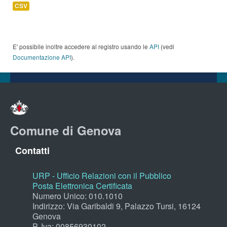
CSV
E' possibile inoltre accedere al registro usando le
API
(vedi
Documentazione API
).
Comune di Genova
Contatti
URP - Ufficio Relazioni con il Pubblico
Posta Elettronica Certificata
Numero Unico: 010.1010
Indirizzo: Via Garibaldi 9, Palazzo Tursi, 16124
Genova
P. Iva: 00856930102