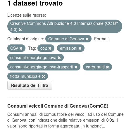
1 dataset trovato
Licenze sulle risorse:
Creative Commons Attribuzione 4.0 Internazionale (CC BY
4.0)
Cataloghi di origine:
Comune di Genova
Formati:
CSV
Tag:
co2
emissioni
consumi-energia-genova
consumi-energia-genova-trasporti
carburanti
flotta-municipale
Risultato del Filtro
Consumi veicoli Comune di Genova (ComGE)
Consumi annuali di combustibile dei veicoli ad uso del Comune
di Genova, con indicazione delle relative emissioni di CO2. I
valori sono riportati in forma aggregata, in funzione...