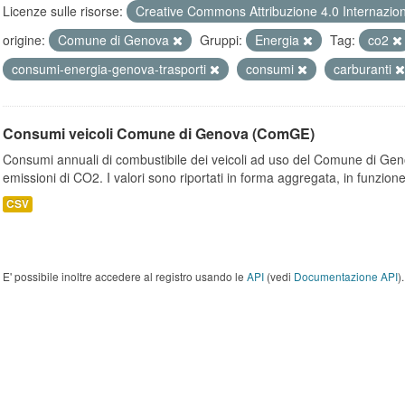
Licenze sulle risorse:
Creative Commons Attribuzione 4.0 Internazio
origine:
Comune di Genova
Gruppi:
Energia
Tag:
co2
consumi-energia-genova-trasporti
consumi
carburanti
Consumi veicoli Comune di Genova (ComGE)
Consumi annuali di combustibile dei veicoli ad uso del Comune di Geno
emissioni di CO2. I valori sono riportati in forma aggregata, in funzione
CSV
E' possibile inoltre accedere al registro usando le
API
(vedi
Documentazione API
).