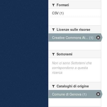
Formati
CSV (1)
Licenze sulle risorse
Creative Commons At... (1)
Sottotemi
Non ci sono Sottotemi che
corrispondono a questa
ricerca
Cataloghi di origine
Comune di Genova (1)