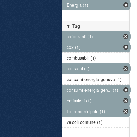
Energia (1)
Tag
carburanti (1)
co2 (1)
combustibili (1)
consumi (1)
consumi-energia-genova (1)
consumi-energia-gen... (1)
emissioni (1)
flotta-municipale (1)
veicoli-comune (1)