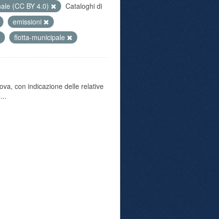
nale (CC BY 4.0)
Cataloghi di
emissioni
flotta-municipale
va, con indicazione delle relative
...