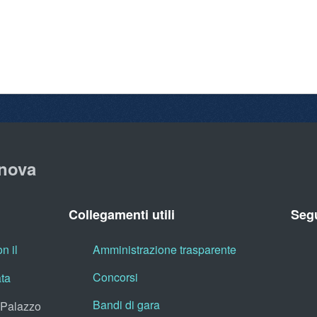
nova
Collegamenti utili
Segu
n il
Amministrazione trasparente
Concorsi
ata
Bandi di gara
, Palazzo